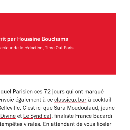
rit par
Houssine Bouchama
recteur de la rédaction, Time Out Paris
quel Parisien
ces 72 jours qui ont marqué
 renvoie également à ce
classieux bar
à cocktail
leville. C’est ici que Sara
Moudoulaud, jeune
x
Divine
et
Le Syndicat
, finaliste France Bacardi
empêtes virales. En attendant de vous ficeler