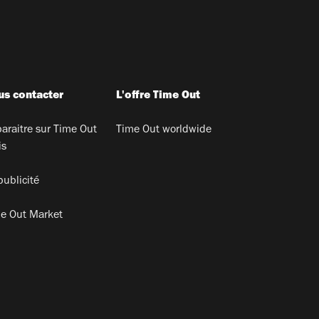
s contacter
L'offre Time Out
araitre sur Time Out
Time Out worldwide
is
publicité
e Out Market