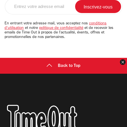
Entrez
votre
adresse
email
En entrant votre adresse mail, vous acceptez nos
conditions
d'utilisation
et notre
politique de confidentialité
et de recevoir les
emails de Time Out à propos de l'actualité, évents, offres et
promotionnelles de nos partenaires.
F
Back to Top