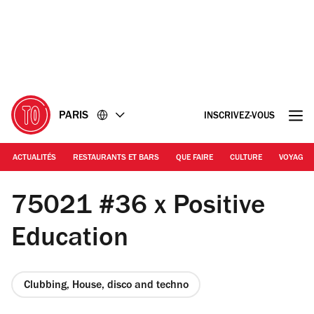
Accéder
Accéder
au
au
contenu
pied
de
page
PARIS
INSCRIVEZ-VOUS
ACTUALITÉS
RESTAURANTS ET BARS
QUE FAIRE
CULTURE
VOYAGE
Antoine Besse
75021 #36 x Positive
Education
Clubbing, House, disco and techno