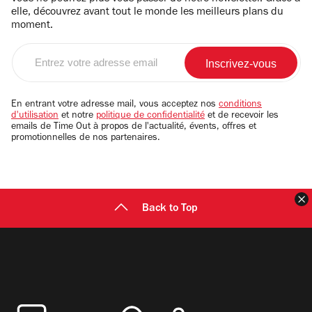
elle, découvrez avant tout le monde les meilleurs plans du
moment.
Entrez
votre
adresse
email
En entrant votre adresse mail, vous acceptez nos
conditions
d'utilisation
et notre
politique de confidentialité
et de recevoir les
emails de Time Out à propos de l'actualité, évents, offres et
promotionnelles de nos partenaires.
F
Back to Top