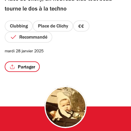
étoiles
tourne le dos à la techno
Clubbing
Place de Clichy
prix
/2
2
Recommandé
sur
4
mardi 28 janvier 2025
Partager