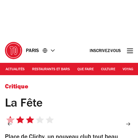
Accéder
Accéder
au
au
contenu
pied
de
page
PARIS
INSCRIVEZ-VOUS
ACTUALITÉS
RESTAURANTS ET BARS
QUE FAIRE
CULTURE
VOYAGE
© Antoine Besse
Critique
La Fête
3
sur
Place de Clichy, un nouveau club tout beau
5