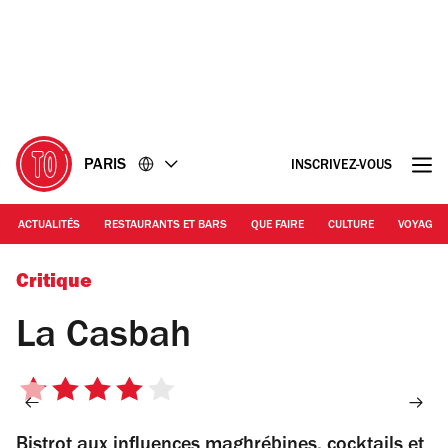
Accéder
Accéder
au
au
contenu
pied
de
page
PARIS
INSCRIVEZ-VOUS
ACTUALITÉS
RESTAURANTS ET BARS
QUE FAIRE
CULTURE
VOYAGE
© Thibaud Larrieu-Gibier
Critique
La Casbah
4
sur
Bistrot aux influences maghrébines, cocktails et
5