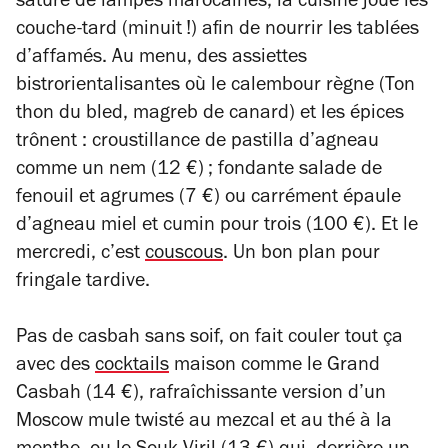
saturé de lampes marocaines, la cuisine joue les
couche-tard (minuit !) afin de nourrir les tablées
d’affamés. Au menu, des assiettes
bistrorientalisantes où le calembour règne (Ton
thon du bled, magreb de canard) et les épices
trônent : croustillance de pastilla d’agneau
comme un nem (12 €) ; fondante salade de
fenouil et agrumes (7 €) ou carrément épaule
d’agneau miel et cumin pour trois (100 €). Et le
mercredi, c’est
couscous
. Un bon plan pour
fringale tardive.
Pas de casbah sans soif, on fait couler tout ça
avec des
cocktails
maison comme le Grand
Casbah (14 €), rafraîchissante version d’un
Moscow mule twisté au mezcal et au thé à la