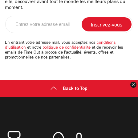
elle, découvrez avant tout le monde les meilleurs plans du
moment.
Entrez
votre
adresse
email
En entrant votre adresse mail, vous acceptez nos
conditions
d'utilisation
et notre
politique de confidentialité
et de recevoir les
emails de Time Out à propos de l'actualité, évents, offres et
promotionnelles de nos partenaires.
F
Back to Top