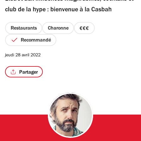
étoiles
club de la hype : bienvenue à la Casbah
Restaurants
Charonne
prix
/3
3
Recommandé
sur
4
jeudi 28 avril 2022
Partager