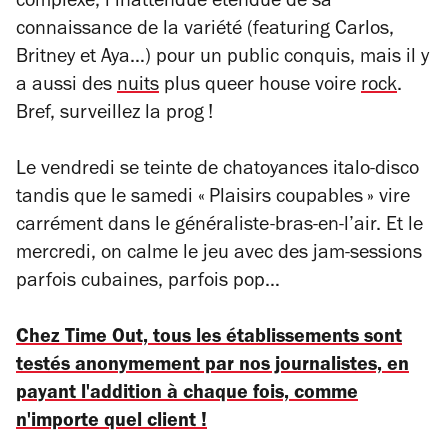
complexe, l’inattendue étendue de sa
connaissance de la variété (featuring Carlos,
Britney et Aya…) pour un public conquis, mais il y
a aussi des
nuits
plus queer house voire
rock
.
Bref, surveillez la prog !
Le vendredi se teinte de chatoyances italo-disco
tandis que le samedi « Plaisirs coupables » vire
carrément dans le généraliste-bras-en-l’air. Et le
mercredi, on calme le jeu avec des jam-sessions
parfois cubaines, parfois pop…
Chez Time Out, tous les établissements sont
testés anonymement par nos journalistes, en
payant l'addition à chaque fois, comme
n'importe quel client !