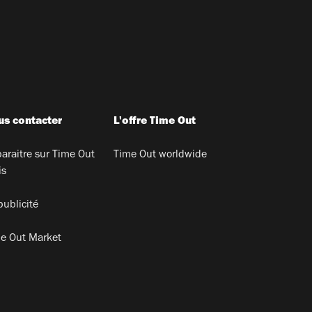
s contacter
L'offre Time Out
araitre sur Time Out
Time Out worldwide
is
publicité
e Out Market