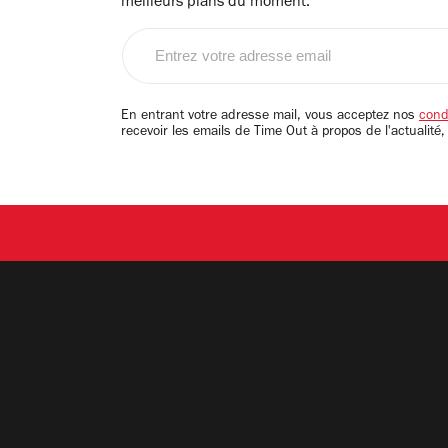
meilleurs plans du moment.
Entrez
votre
adresse
email
En entrant votre adresse mail, vous acceptez nos
condi
recevoir les emails de Time Out à propos de l'actualité,