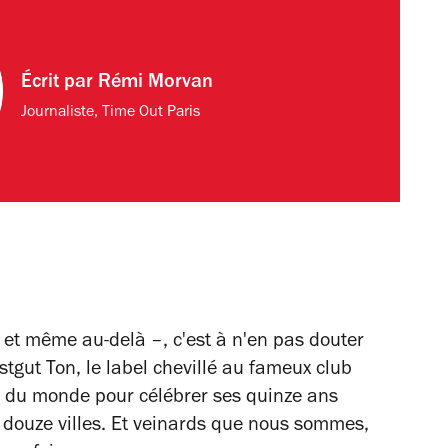
Écrit par
Rémi Morvan
Journaliste, Time Out Paris
– et même au-delà –, c'est à n'en pas douter
tgut Ton, le label chevillé au fameux club
our du monde pour célébrer ses quinze ans
s douze villes. Et veinards que nous sommes,