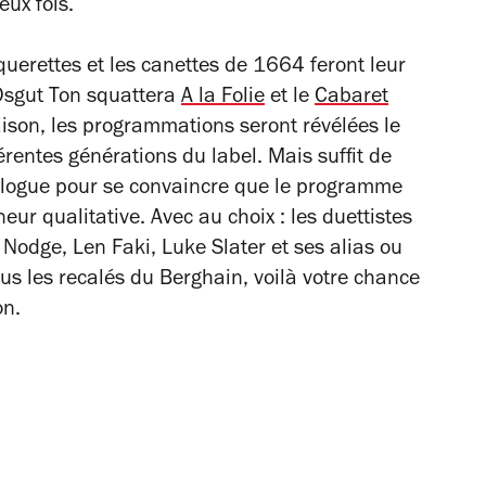
eux fois.
querettes et les canettes de 1664 feront leur
Osgut Ton squattera
A la Folie
et le
Cabaret
maison, les programmations seront révélées le
érentes générations du label. Mais suffit de
talogue pour se convaincre que le programme
ur qualitative. Avec au choix : les duettistes
odge, Len Faki, Luke Slater et ses alias ou
ous les recalés du Berghain, voilà votre chance
on.