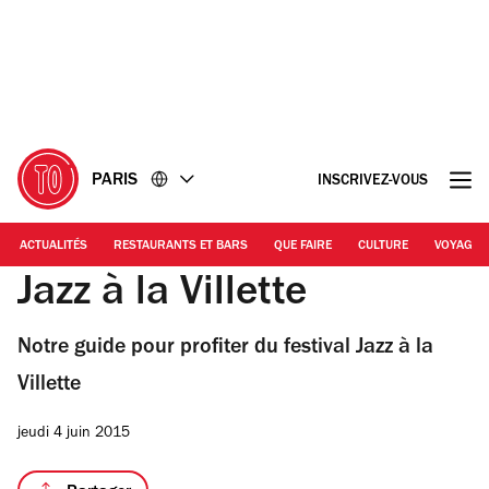
Accéder
Accéder
au
au
contenu
pied
de
page
PARIS
INSCRIVEZ-VOUS
ACTUALITÉS
RESTAURANTS ET BARS
QUE FAIRE
CULTURE
VOYAGE
Jazz à la Villette
Notre guide pour profiter du festival Jazz à la
Villette
jeudi 4 juin 2015