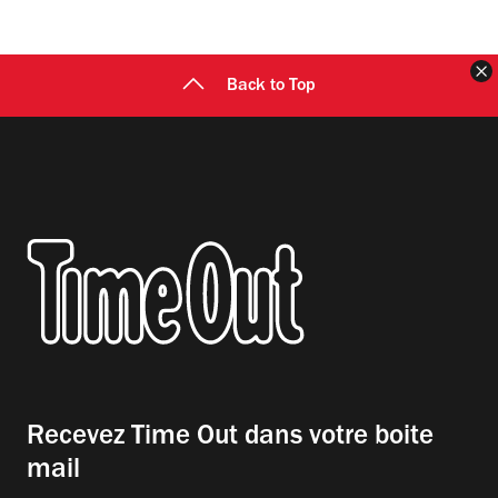
F
Back to Top
Recevez Time Out dans votre boite
mail