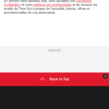
email
En entrant votre adresse mail, vous acceptez nos
conditions
d'utilisation
et notre
politique de confidentialité
et de recevoir les
emails de Time Out à propos de l'actualité, évents, offres et
promotionnelles de nos partenaires.
PUBLICITÉ
F
Back to Top