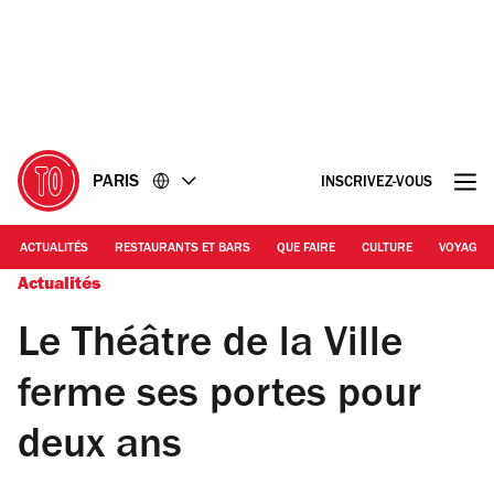
Accéder
Accéder
au
au
contenu
pied
de
page
PARIS
INSCRIVEZ-VOUS
ACTUALITÉS
RESTAURANTS ET BARS
QUE FAIRE
CULTURE
VOYAGE
Actualités
Le Théâtre de la Ville
ferme ses portes pour
deux ans