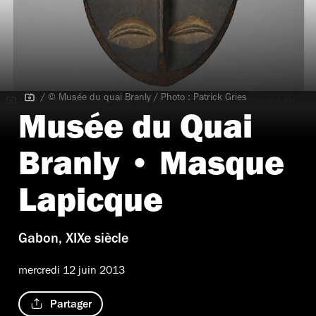
/ © Musée du quai Branly / Photo : Patrick Gries
/ © Musée du quai Branly / Photo : Patrick Gries | Masque à six
yeux dit 'Masque Lapicque', Gabon, c. XIXe siècle
Musée du Quai
Branly • Masque
Lapicque
Gabon, XIXe siècle
mercredi 12 juin 2013
Partager