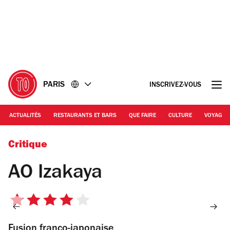
Accéder
Accéder
au
au
contenu
pied
de
page
PARIS
INSCRIVEZ-VOUS
ACTUALITÉS
RESTAURANTS ET BARS
QUE FAIRE
CULTURE
VOYAGE
© Joy Forgas-Deplanche
Critique
AO Izakaya
4
sur
Fusion franco-japonaise
5