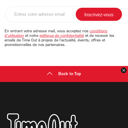
Entrez
votre
adresse
email
En entrant votre adresse mail, vous acceptez nos
conditions
d'utilisation
et notre
politique de confidentialité
et de recevoir les
emails de Time Out à propos de l'actualité, évents, offres et
promotionnelles de nos partenaires.
F
Back to Top