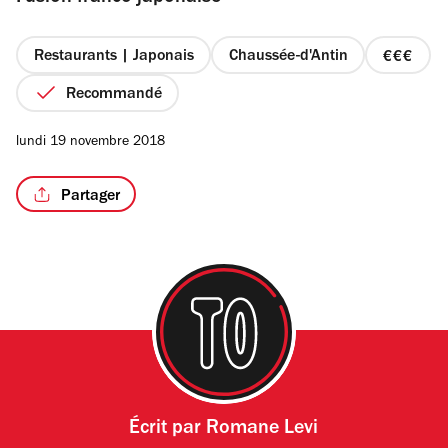
étoiles
Restaurants | Japonais
Chaussée-d'Antin
prix
3
Recommandé
/5
sur
4
lundi 19 novembre 2018
Partager
Écrit par
Romane Levi