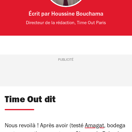
Écrit par
Houssine Bouchama
Directeur de la rédaction, Time Out Paris
PUBLICITÉ
Time Out dit
Nous revoilà ! Après avoir (testé
Amagat
, bodega