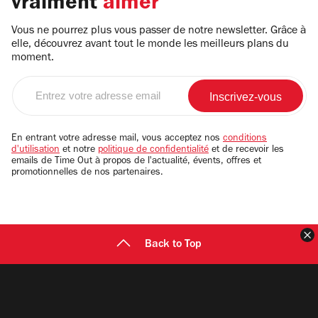
vraiment
aimer
Vous ne pourrez plus vous passer de notre newsletter. Grâce à
elle, découvrez avant tout le monde les meilleurs plans du
moment.
Entrez
votre
adresse
email
En entrant votre adresse mail, vous acceptez nos
conditions
d'utilisation
et notre
politique de confidentialité
et de recevoir les
emails de Time Out à propos de l'actualité, évents, offres et
promotionnelles de nos partenaires.
F
Back to Top