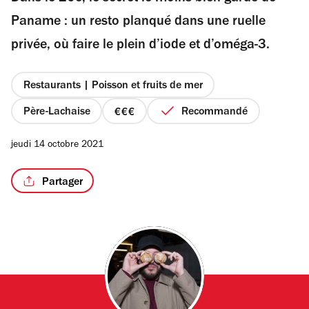
étoiles
Paname : un resto planqué dans une ruelle
privée, où faire le plein d’iode et d’oméga-3.
/4
Restaurants | Poisson et fruits de mer
Père-Lachaise
Recommandé
prix
3
jeudi 14 octobre 2021
sur
4
Partager