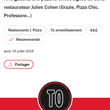
étoiles
restaurateur Julien Cohen (Grazie, Pizza Chic,
Professore…)
/2
Restaurants | Pizza
7e arrondissement
prix
3
Recommandé
sur
4
jeudi 19 juillet 2018
Partager