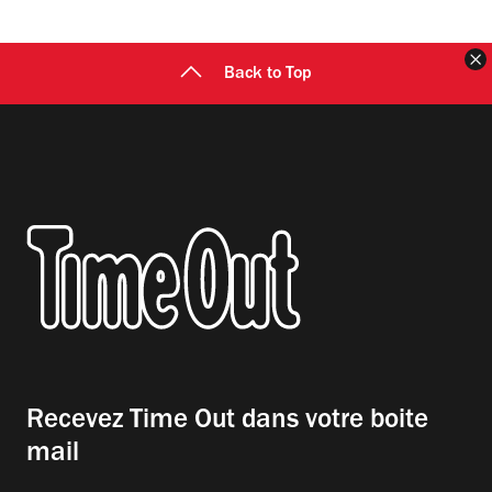
F
Back to Top
Recevez Time Out dans votre boite
mail