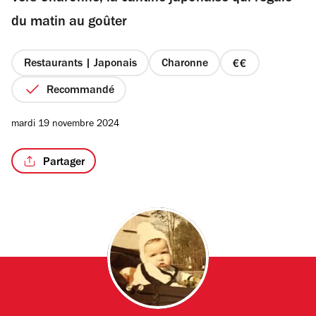
étoiles
du matin au goûter
Restaurants | Japonais
Charonne
prix
/2
2
Recommandé
sur
4
mardi 19 novembre 2024
Partager