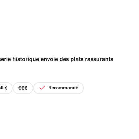
serie historique envoie des plats rassurants
lle)
Recommandé
prix
3
sur
4