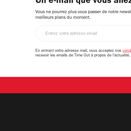
Un e-mail que vous alle
Vous ne pourrez plus vous passer de notre newsle
meilleurs plans du moment.
Entrez
votre
adresse
email
En entrant votre adresse mail, vous acceptez nos
condi
recevoir les emails de Time Out à propos de l'actualité,