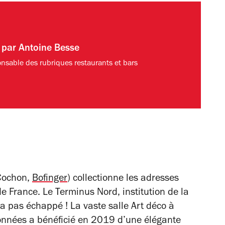
t par
Antoine Besse
nsable des rubriques restaurants et bars
 Cochon,
Bofinger
) collectionne les adresses
 France. Le Terminus Nord, institution de la
a pas échappé ! La vaste salle Art déco à
onnées a bénéficié en 2019 d’une élégante