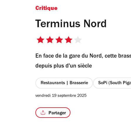
Critique
Terminus Nord
4
sur
En face de la gare du Nord, cette bras
5
étoiles
depuis plus d'un siècle
Restaurants | Brasserie
SoPi (South Piga
vendredi 19 septembre 2025
Partager