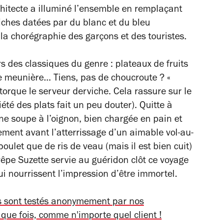
chitecte a illuminé l’ensemble en remplaçant
ffiches datées par du blanc et du bleu
 la chorégraphie des garçons et des touristes.
 des classiques du genre : plateaux de fruits
le meunière… Tiens, pas de choucroute ?
«
torque le serveur derviche. Cela rassure sur le
été des plats fait un peu douter). Quitte à
une soupe à l’oignon, bien chargée en pain et
ement avant l’atterrissage d’un aimable vol-au-
oulet que de ris de veau (mais il est bien cuit)
êpe Suzette servie au guéridon clôt ce voyage
ui nourrissent l’impression d’être immortel.
ts sont testés anonymement par nos
aque fois, comme n'importe quel client !