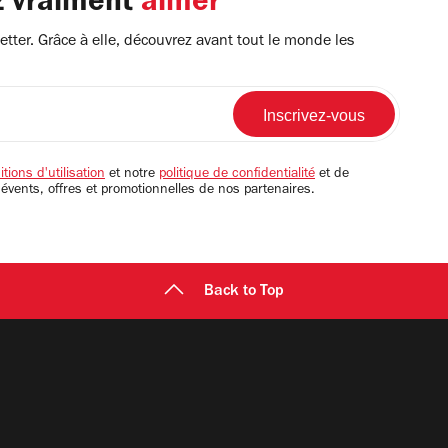
z vraiment
aimer
tter. Grâce à elle, découvrez avant tout le monde les
tions d'utilisation
et notre
politique de confidentialité
et de
 évents, offres et promotionnelles de nos partenaires.
Back to Top