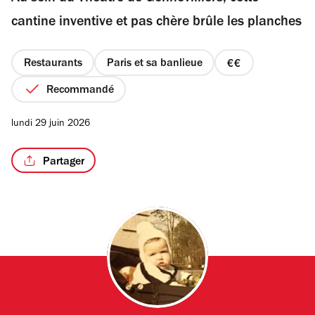
étoiles
cantine inventive et pas chère brûle les planches
Restaurants
Paris et sa banlieue
prix
/2
2
Recommandé
sur
4
lundi 29 juin 2026
Partager