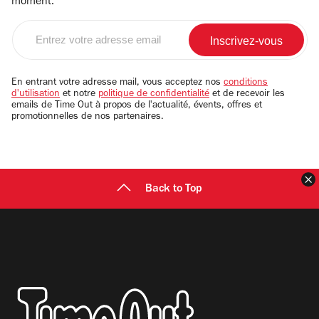
moment.
Entrez
votre
adresse
email
En entrant votre adresse mail, vous acceptez nos
conditions
d'utilisation
et notre
politique de confidentialité
et de recevoir les
emails de Time Out à propos de l'actualité, évents, offres et
promotionnelles de nos partenaires.
F
Back to Top