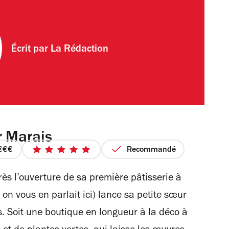
Écrit par
La Rédaction
r Marais
Recommandé
prix
5
3
sur
ès l’ouverture de sa première pâtisserie à
sur
5
4
étoiles
n vous en parlait ici) lance sa petite sœur
s. Soit une boutique en longueur à la déco à