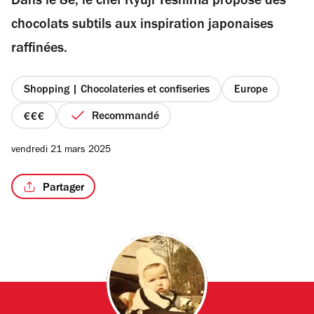
Dans le 8e, le chef Ryuji Teshima propose des
5
étoiles
chocolats subtils aux inspiration japonaises
raffinées.
Shopping | Chocolateries et confiseries
Europe
Recommandé
prix
3
vendredi 21 mars 2025
sur
4
Partager