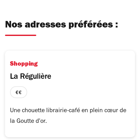
Nos adresses préférées :
Shopping
La Régulière
prix
2
sur
Une chouette librairie-café en plein cœur de
4
la Goutte d'or.