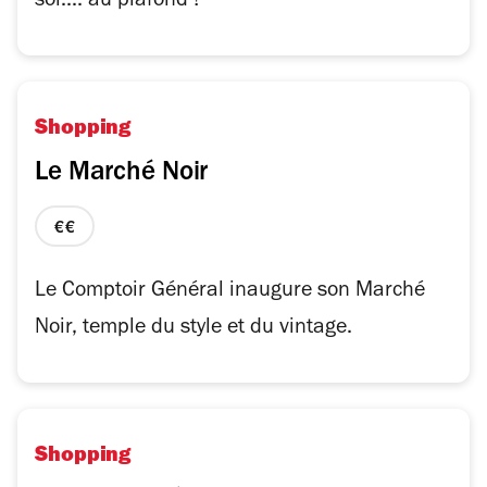
sol.... au plafond !
Shopping
Le Marché Noir
prix
2
sur
Le Comptoir Général inaugure son Marché
4
Noir, temple du style et du vintage.
Shopping