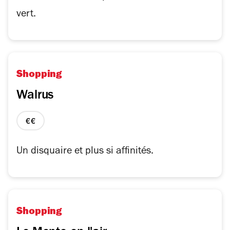
vert.
Shopping
Walrus
prix
2
sur
Un disquaire et plus si affinités.
4
Shopping