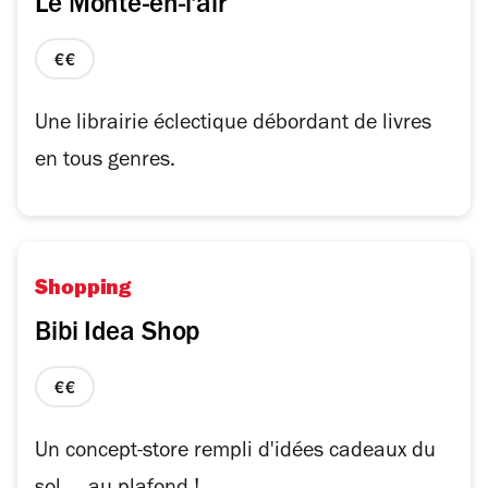
Le Monte-en-l'air
prix
2
sur
Une librairie éclectique débordant de livres
4
en tous genres.
Shopping
Bibi Idea Shop
prix
2
sur
Un concept-store rempli d'idées cadeaux du
4