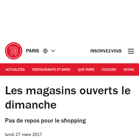
Accéder
Accéder
au
au
contenu
pied
de
page
PARIS
INSCRIVEZ-VOUS
ACTUALITÉS
RESTAURANTS ET BARS
QUE FAIRE
CULTURE
VOYAGE
© EP
Les magasins ouverts le
dimanche
Pas de repos pour le shopping
lundi 27 mars 2017