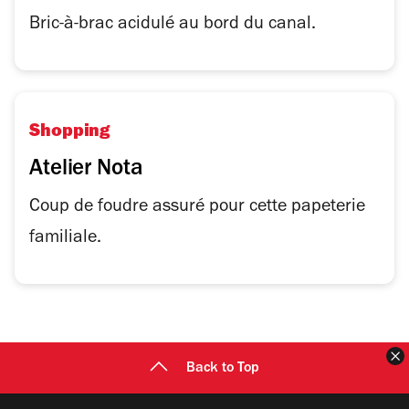
1
sur
Bric-à-brac acidulé au bord du canal.
4
Shopping
Atelier Nota
Coup de foudre assuré pour cette papeterie
familiale.
F
Back to Top