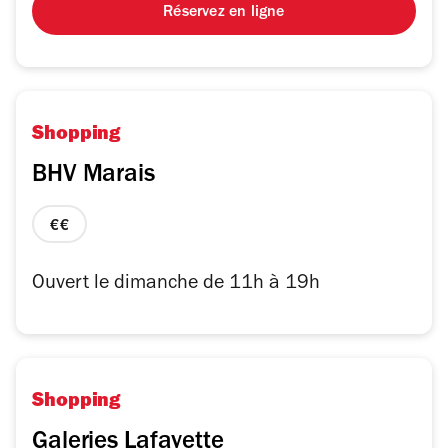
Réservez en ligne
Shopping
BHV Marais
prix
2
sur
Ouvert le dimanche de 11h à 19h
4
Shopping
Galeries Lafayette