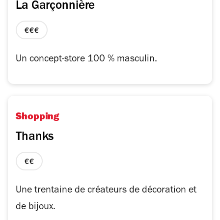
La Garçonnière
prix
3
sur
Un concept-store 100 % masculin.
4
Shopping
Thanks
prix
2
sur
Une trentaine de créateurs de décoration et
4
de bijoux.