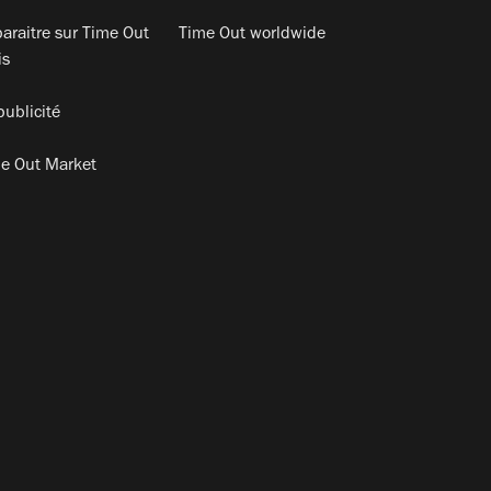
araitre sur Time Out
Time Out worldwide
is
publicité
e Out Market