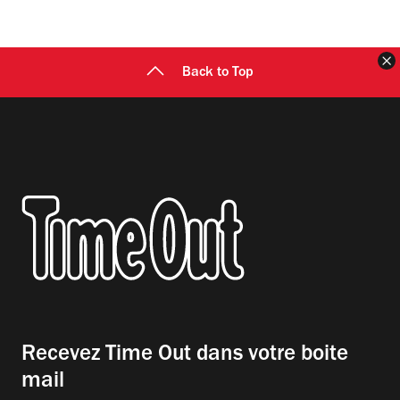
F
Back to Top
Recevez Time Out dans votre boite
mail