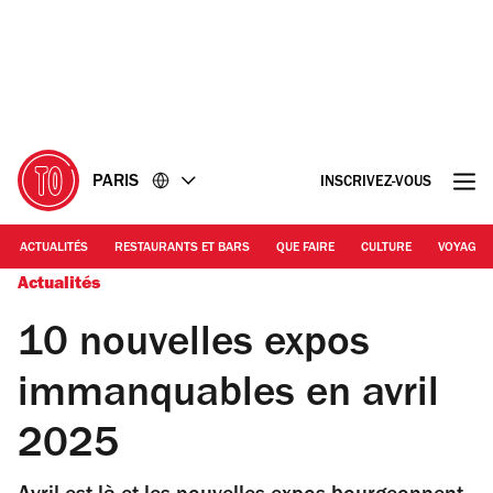
Accéder
Accéder
au
au
contenu
pied
de
page
PARIS
INSCRIVEZ-VOUS
ACTUALITÉS
RESTAURANTS ET BARS
QUE FAIRE
CULTURE
VOYAGE
Actualités
10 nouvelles expos
immanquables en avril
2025