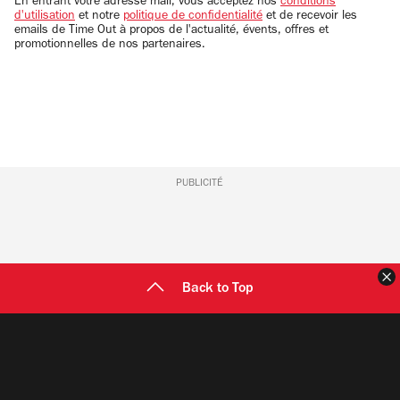
En entrant votre adresse mail, vous acceptez nos
conditions
d'utilisation
et notre
politique de confidentialité
et de recevoir les
emails de Time Out à propos de l'actualité, évents, offres et
promotionnelles de nos partenaires.
PUBLICITÉ
F
Back to Top