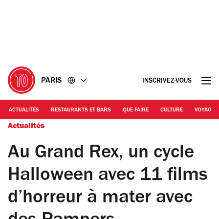
Accéder
Accéder
au
au
contenu
pied
de
page
PARIS
INSCRIVEZ-VOUS
ACTUALITÉS
RESTAURANTS ET BARS
QUE FAIRE
CULTURE
VOYAGE
Actualités
Au Grand Rex, un cycle
Halloween avec 11 films
d’horreur à mater avec