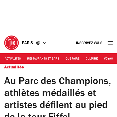
Accéder
Accéder
au
au
contenu
pied
de
page
PARIS
INSCRIVEZ-VOUS
ACTUALITÉS
RESTAURANTS ET BARS
QUE FAIRE
CULTURE
VOYAGE
Actualités
Au Parc des Champions,
athlètes médaillés et
artistes défilent au pied