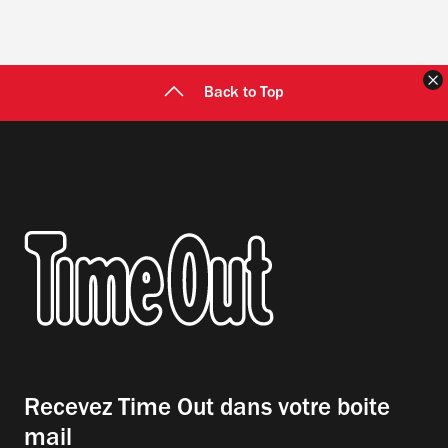
F
Back to Top
Recevez Time Out dans votre boite
mail