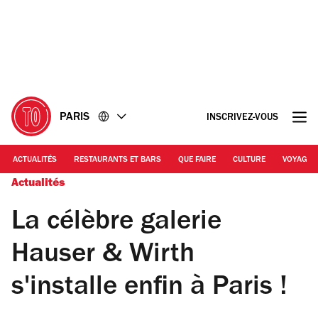
Accéder
Accéder
au
au
contenu
pied
de
page
PARIS
INSCRIVEZ-VOUS
ACTUALITÉS
RESTAURANTS ET BARS
QUE FAIRE
CULTURE
VOYAGE
Actualités
La célèbre galerie
Hauser & Wirth
s'installe enfin à Paris !