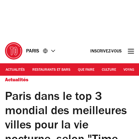
Accéder
Accéder
au
au
contenu
pied
de
page
PARIS
INSCRIVEZ-VOUS
ACTUALITÉS
RESTAURANTS ET BARS
QUE FAIRE
CULTURE
VOYAGE
Actualités
Paris dans le top 3
mondial des meilleures
villes pour la vie