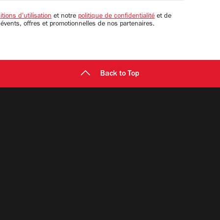
tions d'utilisation
et notre
politique de confidentialité
et de
 évents, offres et promotionnelles de nos partenaires.
Back to Top