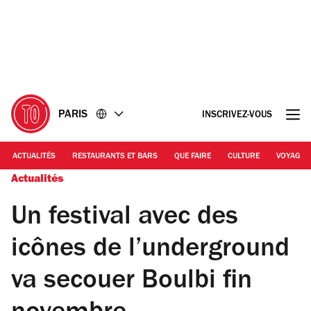
Accéder
Accéder
au
au
contenu
pied
de
page
PARIS
INSCRIVEZ-VOUS
ACTUALITÉS
RESTAURANTS ET BARS
QUE FAIRE
CULTURE
VOYAGE
Actualités
Un festival avec des
icônes de l’underground
va secouer Boulbi fin