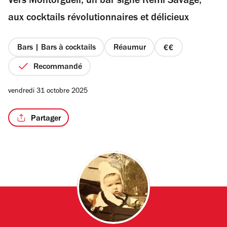
Vers Montorgueil, un bar signé Rémi Savage,
5
étoiles
aux cocktails révolutionnaires et délicieux
Bars | Bars à cocktails
Réaumur
prix
2
Recommandé
sur
4
vendredi 31 octobre 2025
Partager