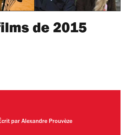
films de 2015
Écrit par
Alexandre Prouvèze