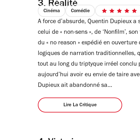
3.
Réalité
Cinéma
Comédie
5
A force d’absurde, Quentin Dupieux a 
sur
5
celui de « non-sens », de ‘Nonfilm’, son
étoiles
du « no reason » expédié en ouverture
logiques de narration traditionnelles, 
tout au long du triptyque irréel conclu
aujourd’hui avoir eu envie de taire ave
Dupieux ait abandonné sa...
Lire La Critique