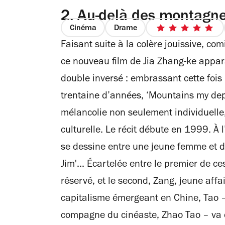
2.
Au-delà des montagne
Cinéma
Drame
5
Faisant suite à la colère jouissive, co
sur
5
ce nouveau film de Jia Zhang-ke appa
étoiles
double inversé : embrassant cette fois
trentaine d’années, ‘Mountains my depa
mélancolie non seulement individuelle,
culturelle. Le récit débute en 1999. À 
se dessine entre une jeune femme et d
Jim'... Écartelée entre le premier de ce
réservé, et le second, Zang, jeune affa
capitalisme émergeant en Chine, Tao – 
compagne du cinéaste, Zhao Tao – va de