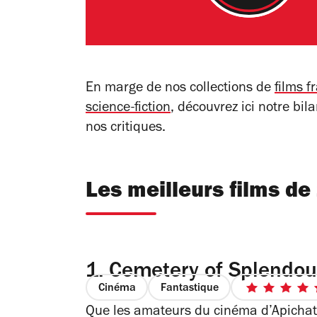
En marge de nos collections de
films f
science-fiction
, découvrez ici notre bi
nos critiques.
Les meilleurs films de
1.
Cemetery of Splendou
Cinéma
Fantastique
5
Que les amateurs du cinéma d’Apichat
sur