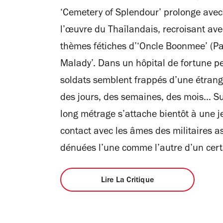
5
‘Cemetery of Splendour’ prolonge ave
étoiles
l’œuvre du Thaïlandais, recroisant ave
thèmes fétiches d’‘Oncle Boonmee’ (Pa
Malady’. Dans un hôpital de fortune pe
soldats semblent frappés d’une étrange
des jours, des semaines, des mois… Sui
long métrage s’attache bientôt à une 
contact avec les âmes des militaires a
dénuées l’une comme l’autre d’un cert
Lire La Critique