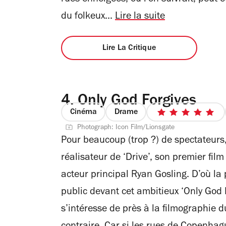
du folkeux...
Lire la suite
Lire La Critique
4.
Only God Forgives
Cinéma
Drame
5
Photograph: Icon Film/Lionsgate
sur
Pour beaucoup (trop ?) de spectateurs,
5
étoiles
réalisateur de ‘Drive’, son premier fi
acteur principal Ryan Gosling. D’où l
public devant cet ambitieux ‘Only God F
s’intéresse de près à la filmographie d