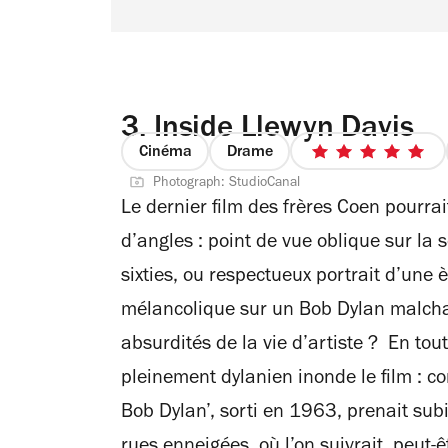
3.
Inside Llewyn Davis
Cinéma
Drame
5
Photograph: StudioCanal
sur
Le dernier film des frères Coen pourra
5
étoiles
d’angles : point de vue oblique sur la
sixties, ou respectueux portrait d’une 
mélancolique sur un Bob Dylan malcha
absurdités de la vie d’artiste ? En tout
pleinement dylanien inonde le film : c
Bob Dylan’, sorti en 1963, prenait sub
rues enneigées, où l’on suivrait, peut-