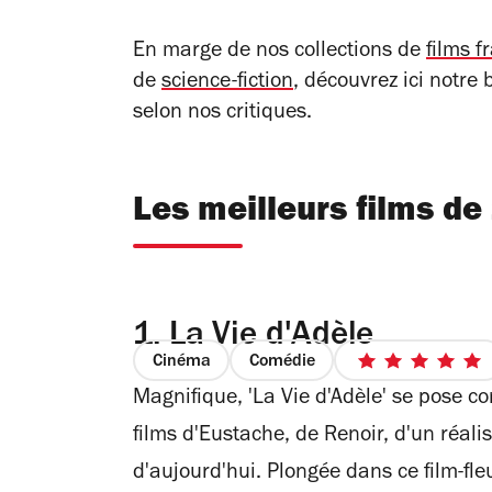
En marge de nos collections de
films f
de
science-fiction
, découvrez ici notre
selon nos critiques.
Les meilleurs films de
1.
La Vie d'Adèle
Cinéma
Comédie
5
Magnifique, 'La Vie d'Adèle' se pose c
sur
5
films d'Eustache, de Renoir, d'un réa
étoiles
d'aujourd'hui. Plongée dans ce film-fl