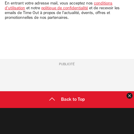
email
En entrant votre adresse mail, vous acceptez nos
conditions
d'utilisation
et notre
politique de confidentialité
et de recevoir les
emails de Time Out à propos de l'actualité, évents, offres et
promotionnelles de nos partenaires.
PUBLICITÉ
F
Back to Top