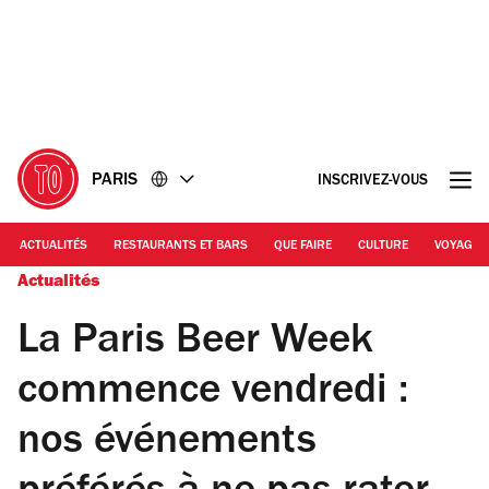
Accéder
Accéder
au
au
contenu
pied
de
page
PARIS
INSCRIVEZ-VOUS
ACTUALITÉS
RESTAURANTS ET BARS
QUE FAIRE
CULTURE
VOYAGE
Actualités
La Paris Beer Week
commence vendredi :
nos événements