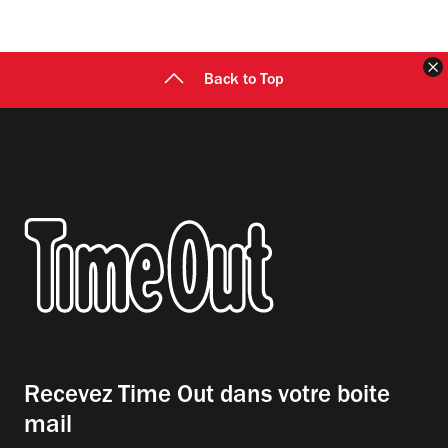
F
Back to Top
Recevez Time Out dans votre boite
mail