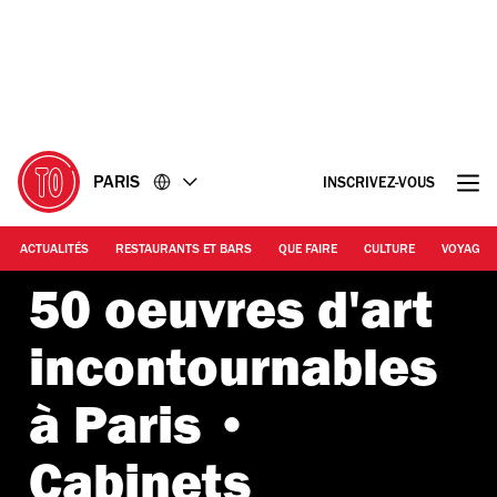
Accéder
Accéder
au
au
contenu
pied
de
page
PARIS
INSCRIVEZ-VOUS
ACTUALITÉS
RESTAURANTS ET BARS
QUE FAIRE
CULTURE
VOYAGE
50 oeuvres d'art
incontournables
à Paris •
Cabinets