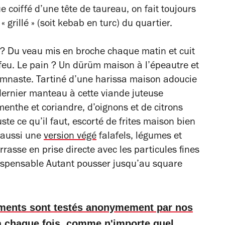
 coiffé d’une tête de taureau, on fait toujours
 grillé » (soit kebab en turc) du quartier.
e ? Du veau mis en broche chaque matin et cuit
eu. Le pain ? Un dürüm maison à l’épeautre et
ymnaste. Tartiné d’une harissa maison adoucie
 dernier manteau à cette viande juteuse
enthe et coriandre, d’oignons et de citrons
uste ce qu’il faut, escorté de frites maison bien
a aussi une
version végé
falafels, légumes et
rrasse en prise directe avec les particules fines
dispensable Autant pousser jusqu’au square
ements sont testés anonymement par nos
 à chaque fois, comme n'importe quel