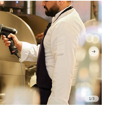
/3
Ka