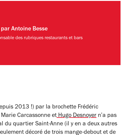
t par
Antoine Besse
nsable des rubriques restaurants et bars
puis 2013 !) par la brochette Frédéric
, Marie Carcassonne et
Hugo Desnoyer
n’a pas
l du quartier Saint-Anne (il y en a deux autres
 seulement décoré de trois mange-debout et de