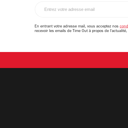
Entrez
votre
adresse
email
En entrant votre adresse mail, vous acceptez nos
condi
recevoir les emails de Time Out à propos de l'actualité,