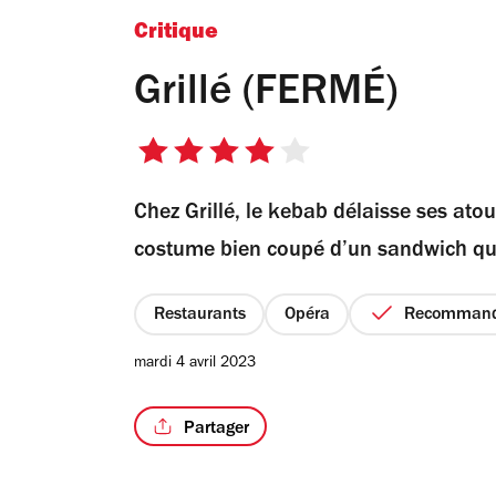
Critique
Grillé (FERMÉ)
4
sur
Chez Grillé, le kebab délaisse ses ato
5
étoiles
costume bien coupé d’un sandwich qu
Restaurants
Opéra
Recomman
mardi 4 avril 2023
Partager