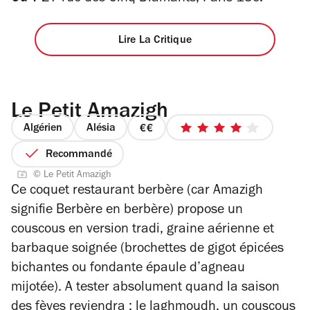
Lire La Critique
Le Petit Amazigh
Algérien
Alésia
prix
4
2
sur
Recommandé
sur
5
© Le Petit Amazigh
4
étoiles
Ce coquet restaurant berbère (car Amazigh
signifie Berbère en berbère) propose un
couscous en version tradi, graine aérienne et
barbaque soignée (brochettes de gigot épicées
bichantes ou fondante épaule d’agneau
mijotée). A tester absolument quand la saison
des fèves reviendra :
le
laghmoudh, un couscous