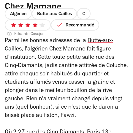
Chez Mamane
Algérien
Butte-aux-Cailles
prix
1
Recommandé
4
sur
Eduardo Casajus
sur
4
Parmi les bonnes adresses de la
Butte-aux-
5
Cailles
, l'algérien Chez Mamane fait figure
étoiles
d’institution. Cette toute petite salle rue des
Cinq-Diamants, jadis cantine attitrée de Coluche,
attire chaque soir habitués du quartier et
étudiants affamés venus casser la graine et
plonger dans le meilleur bouillon de la rive
gauche. Rien n'a vraiment changé depuis vingt
ans (quel bonheur), si ce n'est que le daron a
laissé place au fiston, Fawzi.
Où ?
27 rue des Cinq Diamants, Paris 13e.