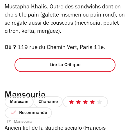
Mustapha Khalis. Outre
des sandwichs dont on
choisit le pain (galette msemen ou pain rond), on
se régale aussi de couscous (méchouia, poulet
citron, kefta, merguez).
Où ?
119 rue du Chemin Vert, Paris 11e.
Lire La Critique
Mansouria
Marocain
Charonne
4
sur
Recommandé
5
Mansouria
étoiles
Ancien fief de la gauche socialo (François