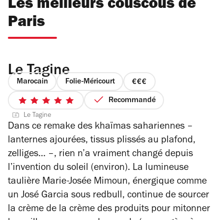
Les meilleurs couscous de
Paris
Le Tagine
Marocain
Folie-Méricourt
prix
3
Recommandé
5
sur
Le Tagine
sur
4
Dans ce remake des khaïmas sahariennes –
5
lanternes ajourées, tissus plissés au plafond,
étoiles
zelliges… –, rien n’a vraiment changé depuis
l’invention du soleil (environ). La lumineuse
taulière Marie-Josée Mimoun, énergique comme
un José Garcia sous redbull, continue de sourcer
la crème de la crème des produits pour mitonner