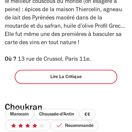
le meilleur couscous du monde (on exagère à
peine) : épices de la maison Thiercelin, agneau
de lait des Pyrénées macéré dans de la
moutarde et du safran, huile d’olive Profil Grec…
Elle fut même une des premières à basculer sa
carte des vins en tout nature !
Où ?
13 rue de Crussol, Paris 11e.
Lire La Critique
Choukran
Marocain
Chaussée-d'Antin
prix
2
Recommandé
4
sur