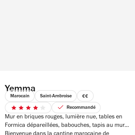
Yemma
Marocain
Saint-Ambroise
prix
2
Recommandé
4
sur
Mur en briques rouges, lumière nue, tables en
sur
4
5
Formica dépareillées, babouches, tapis au mur...
étoiles
Bienvenue dans la cantine marocaine de