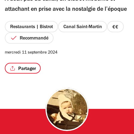
étoiles
attachant en prise avec la nostalgie de l’époque
Restaurants | Bistrot
Canal Saint-Martin
prix
/3
2
Recommandé
sur
4
mercredi 11 septembre 2024
Partager