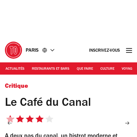
Accéder
Accéder
au
au
contenu
pied
de
page
PARIS
INSCRIVEZ-VOUS
ACTUALITÉS
RESTAURANTS ET BARS
QUE FAIRE
CULTURE
VOYAGE
© Café du Canal
Critique
Le Café du Canal
4
sur
A deux pas du canal, un bistrot moderne et
5