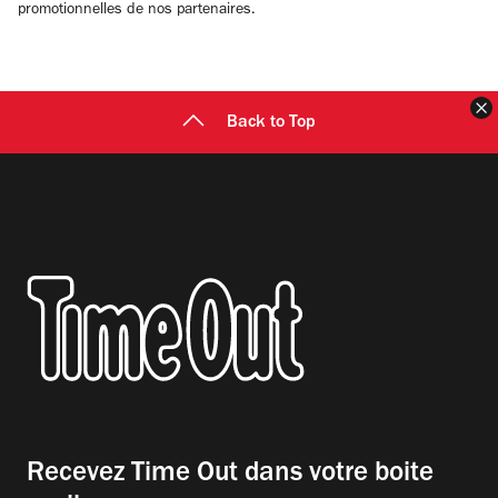
promotionnelles de nos partenaires.
F
Back to Top
Recevez Time Out dans votre boite