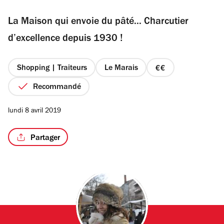
sur
La Maison qui envoie du pâté... Charcutier
5
étoiles
d’excellence depuis 1930 !
/2
Shopping | Traiteurs
Le Marais
prix
2
Recommandé
sur
4
lundi 8 avril 2019
Partager