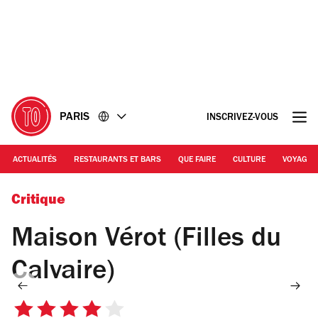
Accéder
Accéder
au
au
contenu
pied
de
page
PARIS
INSCRIVEZ-VOUS
ACTUALITÉS
RESTAURANTS ET BARS
QUE FAIRE
CULTURE
VOYAGE
© Lucie Sassiat
Critique
Maison Vérot (Filles du
Calvaire)
4