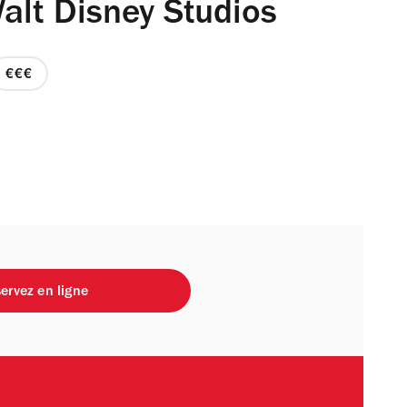
alt Disney Studios
prix
3
sur
4
ervez en ligne