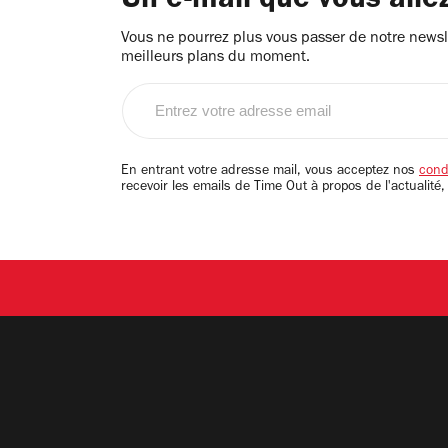
Un e-mail que vous alle
Vous ne pourrez plus vous passer de notre newsle
meilleurs plans du moment.
Entrez
votre
adresse
email
En entrant votre adresse mail, vous acceptez nos
condi
recevoir les emails de Time Out à propos de l'actualité,