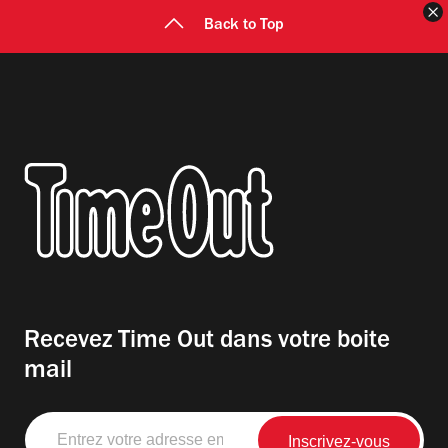
F
Back to Top
Recevez Time Out dans votre boite
mail
Entrez
votre