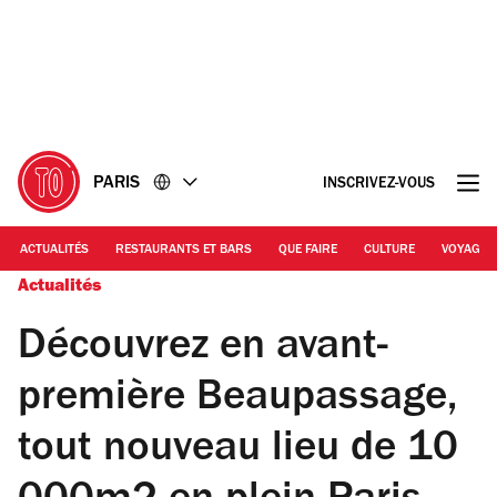
Accéder
Accéder
au
au
contenu
pied
de
page
PARIS
INSCRIVEZ-VOUS
ACTUALITÉS
RESTAURANTS ET BARS
QUE FAIRE
CULTURE
VOYAGE
Actualités
Découvrez en avant-
première Beaupassage,
tout nouveau lieu de 10