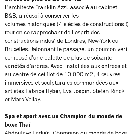
Un îlot de près de 10 000 m2
L’architecte Franklin Azzi, associé au cabinet
B&B, a réussi à conserver l
es
volumes
historiques (
4 siècles de constructions !)
tout en se rapprochant de l’esprit des
constructions indus' de Londres,
New-York ou
Bruxelles.
Jalonnant le passage, un
poumon vert
composé
d'une palette de plus de soixante
variétés d’arbres. Avec, i
nstallées aux entrées et
au centre de cet îlot de 10 000 m2, 4
œuvres
immersives et sculpturales commandées aux
artistes Fabrice Hyber, Eva Jospin, Stefan Rinck
et Marc Vellay.
Spa et sport avec un Champion du monde de
boxe Thaï