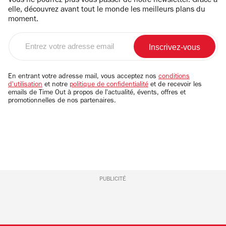
Vous ne pourrez plus vous passer de notre newsletter. Grâce à
elle, découvrez avant tout le monde les meilleurs plans du
moment.
Entrez
votre
adresse
email
En entrant votre adresse mail, vous acceptez nos
conditions
d'utilisation
et notre
politique de confidentialité
et de recevoir les
emails de Time Out à propos de l'actualité, évents, offres et
promotionnelles de nos partenaires.
PUBLICITÉ