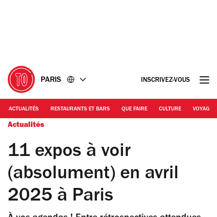
Accéder
Accéder
au
au
contenu
pied
de
page
PARIS
INSCRIVEZ-VOUS
ACTUALITÉS
RESTAURANTS ET BARS
QUE FAIRE
CULTURE
VOYAGE
Actualités
11 expos à voir
(absolument) en avril
2025 à Paris