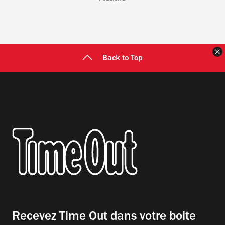
F
Back to Top
Recevez Time Out dans votre boite