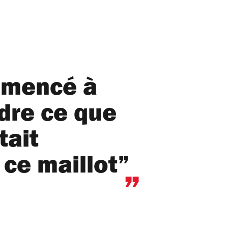
mmencé à
re ce que
tait
 ce maillot”