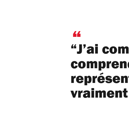
“J’ai co
comprend
représen
vraiment