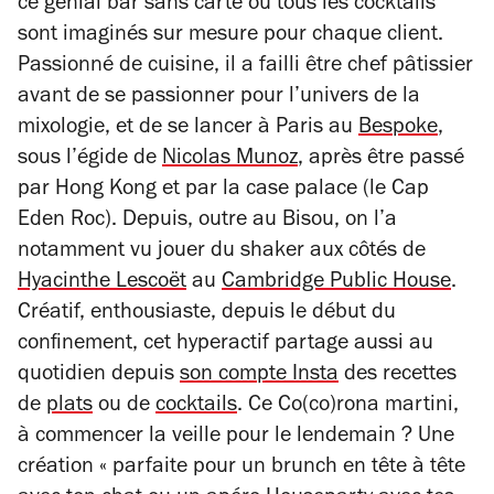
ce génial bar sans carte où tous les cocktails
sont imaginés sur mesure pour chaque client.
Passionné de cuisine, il a failli être chef pâtissier
avant de se passionner pour l’univers de la
mixologie, et de se lancer à Paris au
Bespoke
,
sous l’égide de
Nicolas Munoz
, après être passé
par Hong Kong et par la case palace (le Cap
Eden Roc)
. Depuis, outre au Bisou, on l’a
notamment vu jouer du shaker aux côtés de
Hyacinthe Lescoët
au
Cambridge Public House
.
Créatif, enthousiaste, depuis le début du
confinement, cet hyperactif partage aussi au
quotidien depuis
son compte Insta
des recettes
de
plats
ou de
cocktails
. Ce Co(co)rona martini,
à commencer la veille pour le lendemain ? Une
création
« p
arfaite pour un brunch en tête à tête