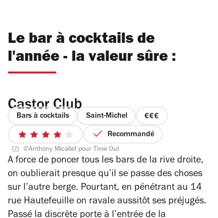
Le bar à cocktails de
l'année - la valeur sûre :
Castor Club
Bars à cocktails
Saint-Michel
prix
3
Recommandé
4
sur
©Anthony Micallef pour Time Out
sur
4
A force de poncer tous les bars de la rive droite,
5
on oublierait presque qu’il se passe des choses
étoiles
sur l’autre berge. Pourtant, en pénétrant au 14
rue Hautefeuille on ravale aussitôt ses préjugés.
Passé la discrète porte à l’entrée de la