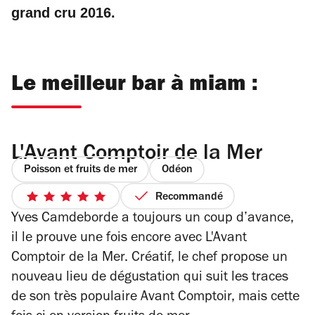
grand cru 2016.
Le meilleur bar à miam :
L'Avant Comptoir de la Mer
Poisson et fruits de mer
Odéon
Recommandé
5
Yves Camdeborde a toujours un coup d’avance,
sur
5
il le prouve une fois encore avec L'Avant
étoiles
Comptoir de la Mer. Créatif, le chef propose un
nouveau lieu de dégustation qui suit les traces
de son très populaire Avant Comptoir, mais cette