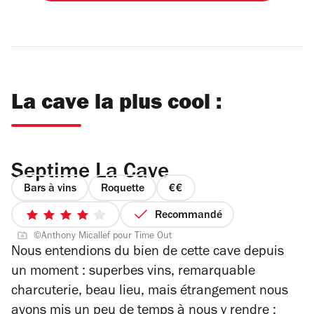
La cave la plus cool :
Septime La Cave
Bars à vins
Roquette
prix
2
Recommandé
4
sur
©Anthony Micallef pour Time Out
sur
4
Nous entendions du bien de cette cave depuis
5
un moment : superbes vins, remarquable
étoiles
charcuterie, beau lieu, mais étrangement nous
avons mis un peu de temps à nous y rendre :