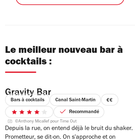
Le meilleur nouveau bar à
cocktails :
Gravity Bar
Bars à cocktails
Canal Saint-Martin
prix
2
Recommandé
4
sur
©Anthony Micallef pour Time Out
sur
4
Depuis la rue, on entend déjà le bruit du shaker.
5
Prometteur, se dit-on. On s'approche et on
étoiles