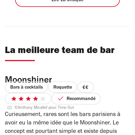
Lire La Critique
La meilleure team de bar
Moonshiner
Bars à cocktails
Roquette
prix
2
Recommandé
4
sur
©Anthony Micallef pour Time Out
sur
4
Curieusement, rares sont les bars parisiens à
5
avoir eu la même idée que le Moonshiner. Le
étoiles
concept est pourtant simple et existe depuis