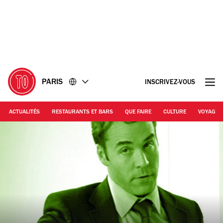
Accéder
Accéder
au
au
contenu
pied
de
page
PARIS
INSCRIVEZ-VOUS
ACTUALITÉS
RESTAURANTS ET BARS
QUE FAIRE
CULTURE
VOYAGE