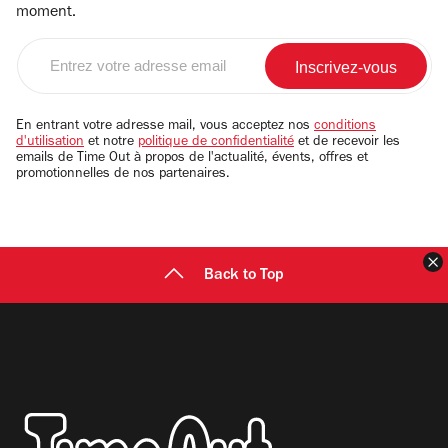
moment.
Entrez
votre
adresse
email
En entrant votre adresse mail, vous acceptez nos
conditions
d'utilisation
et notre
politique de confidentialité
et de recevoir les
emails de Time Out à propos de l'actualité, évents, offres et
promotionnelles de nos partenaires.
F
Back to Top