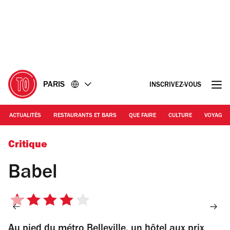
Accéder
Accéder
au
au
contenu
pied
de
page
PARIS
INSCRIVEZ-VOUS
ACTUALITÉS
RESTAURANTS ET BARS
QUE FAIRE
CULTURE
VOYAGE
© Benoit Linero
Critique
Babel
4
sur
Au pied du métro Belleville, un hôtel aux prix
5