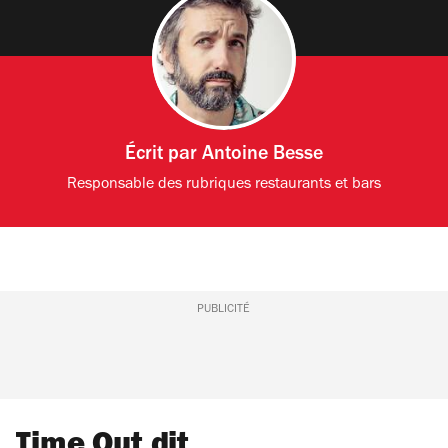
Écrit par
Antoine Besse
Responsable des rubriques restaurants et bars
PUBLICITÉ
Time Out dit