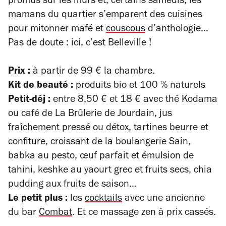
promus sur les murs et, certains samedis, les
mamans du quartier s’emparent des cuisines
pour mitonner mafé et
couscous
d’anthologie…
Pas de doute : ici, c’est Belleville !
Prix :
à partir de 99 € la chambre.
Kit de beauté :
produits bio et 100 % naturels
Petit-déj :
entre 8,50 € et 18 € avec thé Kodama
ou café de La Brûlerie de Jourdain, jus
fraîchement pressé ou détox, tartines beurre et
confiture, croissant de la boulangerie Sain,
babka au pesto, œuf parfait et émulsion de
tahini, keshke au yaourt grec et fruits secs, chia
pudding aux fruits de saison…
Le petit plus :
les
cocktails
avec une ancienne
du bar
Combat
. Et ce massage zen à prix cassés.