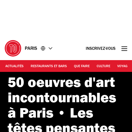
Accéder
Accéder
au
au
contenu
pied
de
page
PARIS
INSCRIVEZ-VOUS
ACTUALITÉS
RESTAURANTS ET BARS
QUE FAIRE
CULTURE
VOYAGE
50 oeuvres d'art
incontournables
à Paris • Les
têtes pensantes