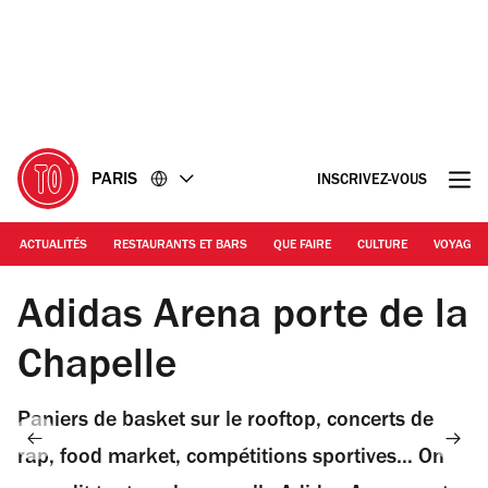
Accéder
Accéder
au
au
contenu
pied
de
page
PARIS
INSCRIVEZ-VOUS
ACTUALITÉS
RESTAURANTS ET BARS
QUE FAIRE
CULTURE
VOYAGE
Bouygues | Adidas Arena
Adidas Arena porte de la
Chapelle
Paniers de basket sur le rooftop, concerts de
rap, food market, compétitions sportives… On