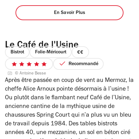
En Savoir Plus
Le Café de l'Usine
Bistrot
Folie-Méricourt
prix
2
Recommandé
5
sur
© Antoine Besse
sur
4
Après
être passée en coup de vent au Mermoz
, la
5
cheffe Alice Arnoux pointe désormais à l’usine !
étoiles
Ou plutôt dans le flambant neuf Café de l’Usine,
ancienne cantine de la mythique usine de
chaussures Spring Court qui n’a plus vu un bleu
de travail depuis 1984.
Des tables bistrots
années 40, une mezzanine, un sol en béton ciré