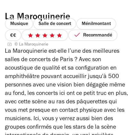
La Maroquinerie
Musique
Salle de concert
Ménilmontant
Recommandé
prix
5
© La Maroquinerie
2
sur
La Maroquinerie est-elle l’une des meilleures
sur
5
salles de concerts de Paris ? Avec son
4
étoiles
acoustique de qualité et sa configuration en
amphithéâtre pouvant accueillir jusqu'à 500
personnes avec une vision bien dégagée même
au fond, les
concerts
ici ont ce petit truc en plus,
avec cette scène au ras des pâquerettes qui
vous met presque en contact physique avec les
musiciens. Ici, v
ous y verrez aussi bien des
groupes confirmés que les stars de la scène