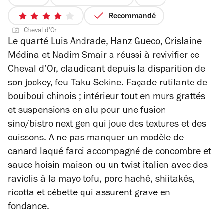
prix
3
Recommandé
4
sur
Cheval d'Or
sur
4
Le quarté Luis Andrade, Hanz Gueco, Crislaine
5
Médina et Nadim Smair a réussi à revivifier ce
étoiles
Cheval d’Or, claudicant depuis la disparition de
son jockey, feu Taku Sekine. Façade rutilante de
bouiboui chinois ; intérieur tout en murs grattés
et suspensions en alu pour une fusion
sino/bistro next gen qui joue des textures et des
cuissons. A ne pas manquer un modèle de
canard laqué farci accompagné de concombre et
sauce hoisin maison ou un twist italien avec des
raviolis à la mayo tofu, porc haché, shiitakés,
ricotta et cébette qui assurent grave en
fondance.