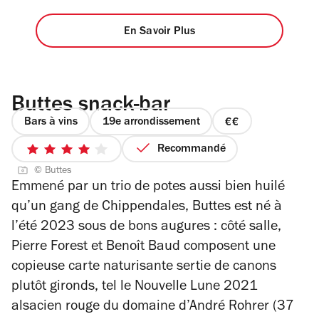
En Savoir Plus
Buttes snack-bar
Bars à vins
19e arrondissement
prix
2
Recommandé
4
sur
© Buttes
sur
4
Emmené par un trio de potes aussi bien huilé
5
qu’un gang de Chippendales, Buttes
est né à
étoiles
l’été 2023 sous de bons augures : côté salle,
Pierre Forest et Benoît Baud composent une
copieuse carte naturisante sertie de canons
plutôt gironds, tel le Nouvelle Lune 2021
alsacien rouge du domaine d’André Rohrer (37