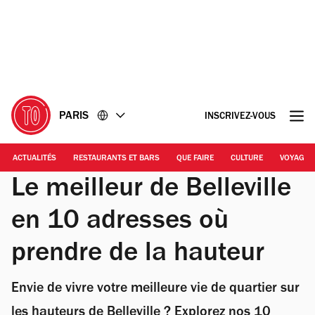
Accéder
Accéder
au
au
contenu
pied
de
page
PARIS
INSCRIVEZ-VOUS
ACTUALITÉS
RESTAURANTS ET BARS
QUE FAIRE
CULTURE
VOYAGE
Le meilleur de Belleville
en 10 adresses où
prendre de la hauteur
Envie de vivre votre meilleure vie de quartier sur
les hauteurs de Belleville ? Explorez nos 10