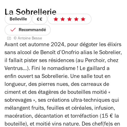
La Sobrellerie
Belleville
prix
5
2
sur
Recommandé
sur
5
© Antoine Besse
4
étoiles
Avant cet automne 2024, pour dégoter les élixirs
sans alcool de
Benoît d’Onofrio
alias le Sobrelier,
il fallait pister ses résidences (au Perchoir, chez
Ventrus…). Fini le nomadisme ! Le gaillard a
enfin ouvert sa Sobrellerie. Une salle tout en
longueur, des pierres nues, des carreaux de
ciment et des étagères de bouteilles moitié «
sobrevages », ses créations ultra-techniques qui
mélangent fruits, feuilles et céréales, infusion,
macération, décantation et torréfaction (15 € la
bouteille), et moitié vins nature.
Des chef(fe)s en