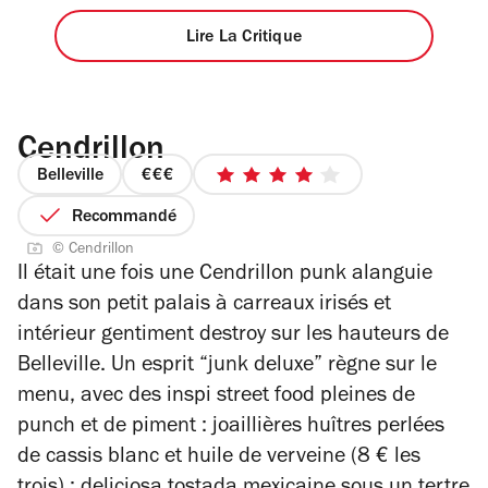
Lire La Critique
Cendrillon
Belleville
prix
4
3
sur
Recommandé
sur
5
© Cendrillon
4
étoiles
Il était une fois une Cendrillon punk alanguie
dans son petit palais à carreaux irisés et
intérieur gentiment destroy sur les hauteurs de
Belleville.
Un esprit “junk deluxe” règne sur le
menu, avec des inspi street food pleines de
punch et de piment : joaillières huîtres perlées
de cassis blanc et huile de verveine (8 € les