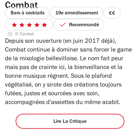
Combat
Bars à cocktails
19e arrondissement
prix
2
Recommandé
5
sur
© Combat
sur
4
Depuis son ouverture (en juin 2017 déjà),
5
Combat continue à dominer sans forcer le game
étoiles
de la mixologie bellevilloise. Le nom fait peur
mais pas de crainte ici, la bienveillance et la
bonne musique règnent. Sous le plafond
végétalisé, on y sirote des créations toujours
futées, justes et sourcées avec soin,
accompagnées d'assiettes du même acabit.
Lire La Critique