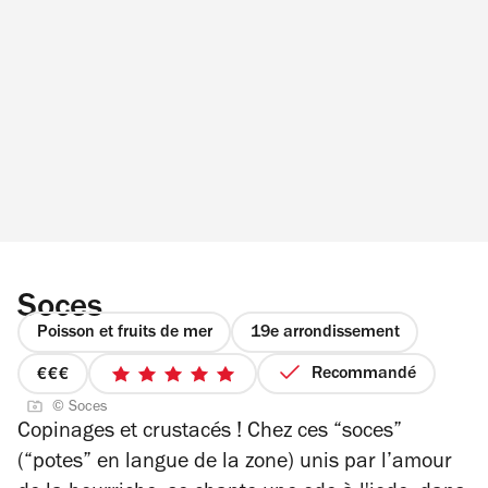
Soces
Poisson et fruits de mer
19e arrondissement
Recommandé
prix
5
© Soces
3
sur
Copinages et crustacés ! Chez ces “soces”
sur
5
(“potes” en langue de la zone) unis par l’amour
4
étoiles