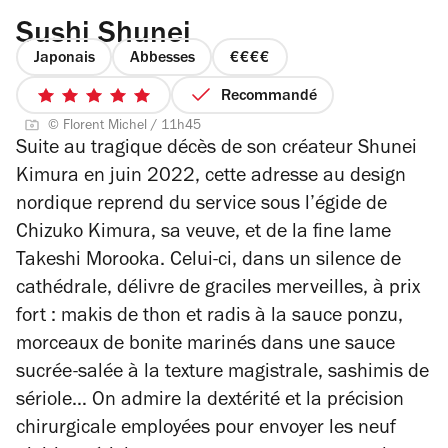
Sushi Shunei
Japonais
Abbesses
prix
4
Recommandé
5
sur
© Florent Michel / 11h45
sur
4
Suite au tragique décès de son créateur Shunei
5
Kimura en juin 2022, cette adresse au design
étoiles
nordique reprend du service sous l’égide de
Chizuko Kimura, sa veuve, et de la fine lame
Takeshi Morooka. Celui-ci, dans un silence de
cathédrale, délivre de graciles merveilles, à prix
fort : makis de thon et radis à la sauce ponzu,
morceaux de bonite marinés dans une sauce
sucrée-salée à la texture magistrale, sashimis de
sériole… On admire la dextérité et la précision
chirurgicale employées pour envoyer les neuf