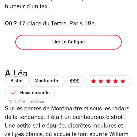
humeur d’un taxi.
Où ?
17 place du Tertre, Paris 18e.
Lire La Critique
A Léa
Bistrot
Montmartre
prix
5
3
sur
Recommandé
sur
5
© Antoine Besse
4
étoiles
Sur les pentes de Montmartre et sous les radars
de la tendance, il était un bienheureux bistrot !
Une petite salle épurée, discrètes moulures et
zelliges blancs, où accueille tout sourire William