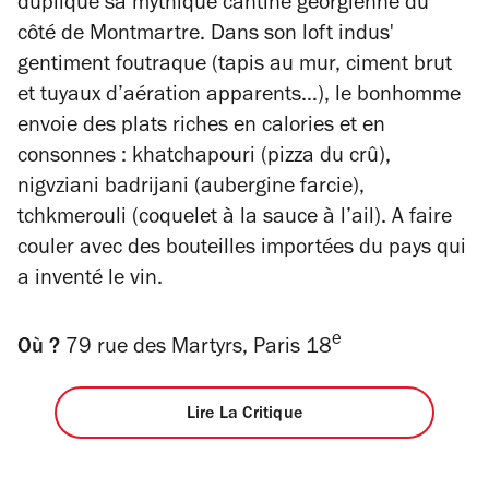
duplique sa mythique cantine géorgienne du
côté de Montmartre. Dans son loft indus'
gentiment foutraque (tapis au mur, ciment brut
et tuyaux d’aération apparents…), le bonhomme
envoie des plats riches en calories et en
consonnes :
khatchapouri
(pizza du crû)
,
nigvziani badrijani
(aubergine farcie)
,
tchkmerouli
(coquelet à la sauce à l’ail). A faire
couler avec des bouteilles importées du pays qui
a inventé le vin.
e
Où ?
79 rue des Martyrs, Paris 18
Lire La Critique