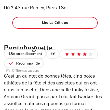
Où ?
43 rue Ramey, Paris 18e.
Lire La Critique
Pantobaguette
18e arrondissement
prix
4
2
sur
Recommandé
sur
5
© Thomas Jaspers
4
étoiles
C’est un quintet de bonnes têtes, cinq potes
athlètes de la fête et des assiettes qui en ont
dans la musette. Dans une salle funky festive,
Antonin Girard, passé par Lolo, fait twerker des
assiettes matinées nippones (en format