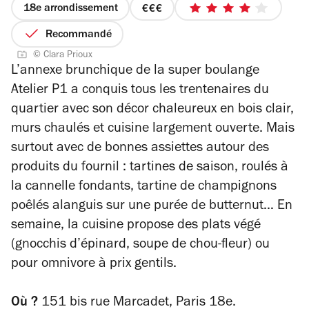
18e arrondissement
prix
4
3
sur
Recommandé
sur
5
© Clara Prioux
4
étoiles
L’annexe brunchique de la super boulange
Atelier P1 a conquis tous les trentenaires du
quartier avec son décor chaleureux en bois clair,
murs chaulés et cuisine largement ouverte. Mais
surtout avec de bonnes assiettes autour des
produits du fournil : tartines de saison, roulés à
la cannelle fondants, tartine de champignons
poêlés alanguis sur une purée de butternut… En
semaine, la cuisine propose des plats végé
(gnocchis d’épinard, soupe de chou-fleur) ou
pour omnivore à prix gentils.
Où ?
151 bis rue Marcadet, Paris 18e.