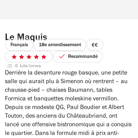
Le Maquis
Français
18e arrondissement
prix
2
Recommandé
5
sur
© Julia Ionova
sur
4
Derrière la devanture rouge basque, une petite
5
salle qui aurait plu à Simenon où rentrent – au
étoiles
chausse-pied – chaises Baumann, tables
Formica et banquettes moleskine vermillon.
Depuis ce modeste QG, Paul Boudier et Albert
Touton, des anciens du Châteaubriand, ont
lancé une offensive bistronomique qui a conquis
le quartier. Dans la formule midi à prix anti-