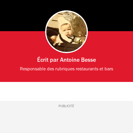
Écrit par
Antoine Besse
Responsable des rubriques restaurants et bars
PUBLICITÉ