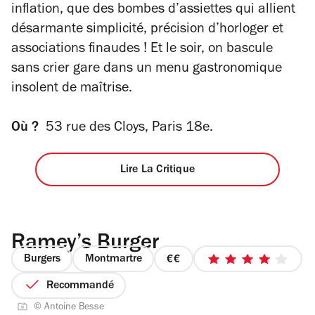
inflation, que des bombes d’assiettes qui allient
désarmante simplicité, précision d’horloger et
associations finaudes ! Et le soir, on bascule
sans crier gare dans un menu gastronomique
insolent de maîtrise.
Où ?
53 rue des Cloys, Paris 18e.
Lire La Critique
Ramey’s Burger
Burgers
Montmartre
prix
4
2
sur
Recommandé
sur
5
© Antoine Besse