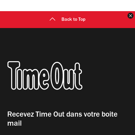
F
Back to Top
Recevez Time Out dans votre boite
mail