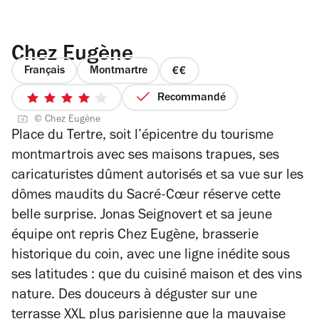
Chez Eugène
Français
Montmartre
prix
2
Recommandé
4
sur
© Chez Eugène
sur
4
Place du Tertre, soit l’épicentre du tourisme
5
montmartrois avec ses maisons trapues, ses
étoiles
caricaturistes dûment autorisés et sa vue sur les
dômes maudits du Sacré-Cœur réserve cette
belle surprise. Jonas Seignovert et sa jeune
équipe ont repris Chez Eugène, brasserie
historique du coin, avec une ligne inédite sous
ses latitudes : que du cuisiné maison et des vins
nature. Des douceurs à déguster sur une
terrasse XXL plus parisienne que la mauvaise