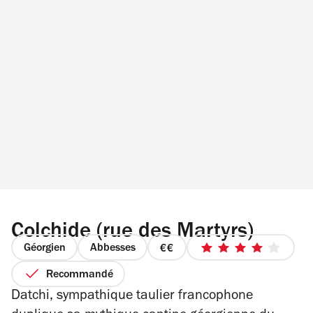
Colchide (rue des Martyrs)
Géorgien
Abbesses
prix
4
2
sur
Recommandé
sur
5
Datchi, sympathique taulier francophone
4
étoiles