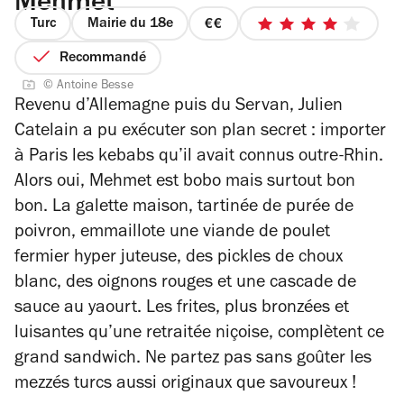
Mehmet
Turc
Mairie du 18e
prix
4
2
sur
Recommandé
sur
5
© Antoine Besse
4
étoiles
Revenu d’Allemagne puis du Servan, Julien
Catelain a pu exécuter son plan secret : importer
à Paris les kebabs qu’il avait connus outre-Rhin.
Alors oui, Mehmet est bobo mais surtout bon
bon. La galette maison, tartinée de purée de
poivron, emmaillote une viande de poulet
fermier hyper juteuse, des pickles de choux
blanc, des oignons rouges et une cascade de
sauce au yaourt. Les frites, plus bronzées et
luisantes qu’une retraitée niçoise, complètent ce
grand sandwich. Ne partez pas sans goûter les
mezzés turcs aussi originaux que savoureux !