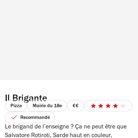
Il Brigante
Pizza
Mairie du 18e
prix
4
2
sur
Recommandé
sur
5
Le brigand de l’enseigne ? Ça ne peut être que
4
étoiles
Salvatore Rotiroti, Sarde haut en couleur,