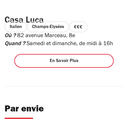
Casa Luca
Italien
Champs-Elysées
prix
Où ?
82 avenue Marceau, 8e
3
sur
Quand ?
Samedi et dimanche, de midi à 16h
4
En Savoir Plus
Par envie