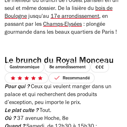
Le meilleur du brunch de l'Ouest parisien en un
seul et même dossier. De la lisière du
bois de
Boulogne
jusqu'au
17e arrondissement
, en
passant par les
Champs-Elysées
: plongée
gourmande dans les beaux quartiers de Paris !
Le brunch du Royal Monceau
Gastronomique
8e arrondissement
prix
3
Recommandé
5
sur
Pour qui ?
Ceux qui veulent manger dans un
sur
4
5
palace et qui recherchent des produits
étoiles
d’exception, peu importe le prix.
Le plat culte ?
Tout.
Où ?
37 avenue Hoche, 8e
Quand ?
Samedi, de 12h30 à 15h30 ;