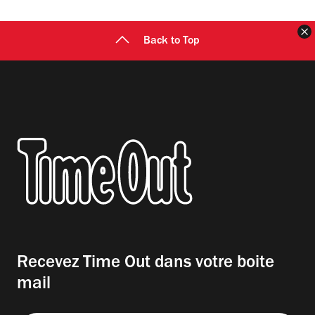
F
Back to Top
Recevez Time Out dans votre boite
mail