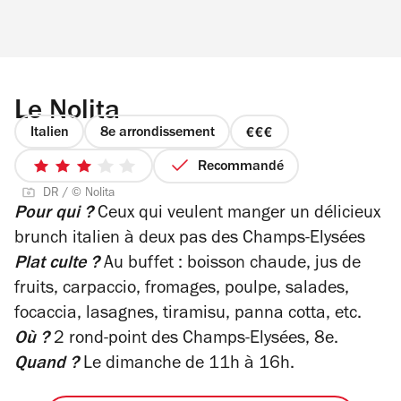
Le Nolita
Italien
8e arrondissement
prix
3
Recommandé
3
sur
DR / © Nolita
sur
4
Pour qui ?
Ceux qui veulent manger un délicieux
5
brunch italien à deux pas des Champs-Elysées
étoiles
Plat culte ?
Au buffet : boisson chaude, jus de
fruits, carpaccio, fromages, poulpe, salades,
focaccia, lasagnes, tiramisu, panna cotta, etc.
Où ?
2 rond-point des Champs-Elysées, 8e.
Quand ?
Le dimanche de 11h à 16h.