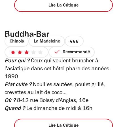
Lire La Critique
Buddha-Bar
Chinois
La Madeleine
prix
3
Recommandé
3
sur
Pour qui ?
Ceux qui veulent bruncher à
sur
4
5
l'asiatique dans cet hôtel phare des années
étoiles
1990
Plat culte ?
Nouilles sautées, poulet grillé,
crevettes au lait de coco...
Où ?
8-12 rue Boissy d'Anglas, 16e
Quand ?
Le dimanche de midi à 16h
Lire La Critique