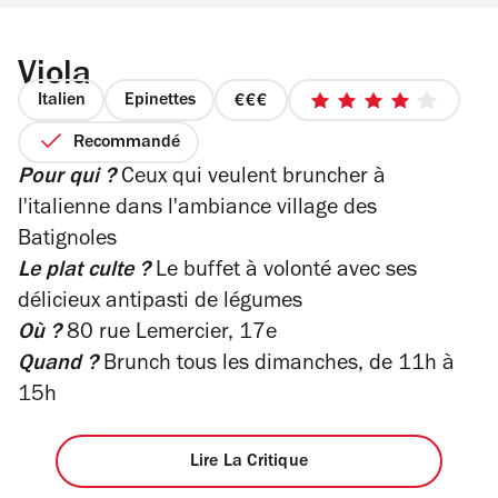
Viola
Italien
Epinettes
prix
4
3
sur
Recommandé
sur
5
Pour qui ?
Ceux qui veulent bruncher à
4
étoiles
l'italienne dans l'ambiance village des
Batignoles
Le plat culte ?
Le buffet à volonté avec ses
délicieux antipasti de légumes
Où ?
80 rue Lemercier, 17e
Quand ?
Brunch tous les dimanches, de 11h à
15h
Lire La Critique