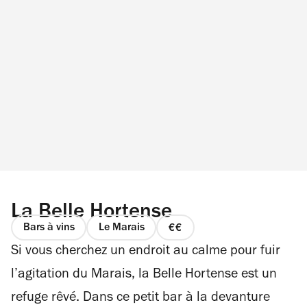
La Belle Hortense
Bars à vins
Le Marais
prix
Si vous cherchez un endroit au calme pour fuir
2
sur
l’agitation du Marais, la Belle Hortense est un
4
refuge rêvé. Dans ce petit bar à la devanture