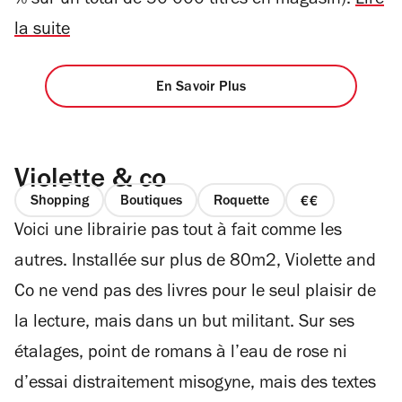
% sur un total de 50 000 titres en magasin).
Lire
la suite
En Savoir Plus
Violette & co
Shopping
Boutiques
Roquette
prix
Voici une librairie pas tout à fait comme les
2
sur
autres. Installée sur plus de 80m2, Violette and
4
Co ne vend pas des livres pour le seul plaisir de
la lecture, mais dans un but militant. Sur ses
étalages, point de romans à l’eau de rose ni
d’essai distraitement misogyne, mais des textes