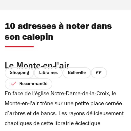
10 adresses à noter dans
son calepin
Le Monte-en-l'air
Shopping
Librairies
Belleville
prix
2
Recommandé
sur
En face de l'église Notre-Dame-de-la-Croix, le
4
Monte-en-l'air trône sur une petite place cernée
d’arbres et de bancs. Les rayons délicieusement
chaotiques de cette librairie éclectique