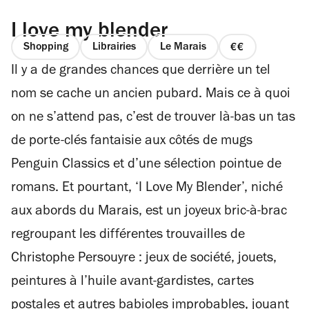
I love my blender
Shopping
Librairies
Le Marais
prix
Il y a de grandes chances que derrière un tel
2
sur
nom se cache un ancien pubard. Mais ce à quoi
4
on ne s’attend pas, c’est de trouver là-bas un tas
de porte-clés fantaisie aux côtés de mugs
Penguin Classics et d’une sélection pointue de
romans. Et pourtant, ‘I Love My Blender’, niché
aux abords du Marais, est un joyeux bric-à-brac
regroupant les différentes trouvailles de
Christophe Persouyre : jeux de société, jouets,
peintures à l’huile avant-gardistes, cartes
postales et autres babioles improbables, jouant