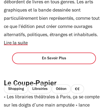
débordent de livres en tous genres. Les arts
graphiques et la bande dessinée sont
particulièrement bien représentés, comme tout
ce que l'édition peut créer comme ouvrages
alternatifs, politiques, étranges et inhabituels.
Lire la suite
En Savoir Plus
Le Coupe-Papier
Shopping
Librairies
Odéon
prix
« Les librairies théâtrales à Paris, ça se compte
2
sur
sur les doigts d’une main amputée » lance