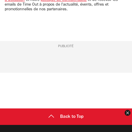
d'utilisation
et notre
politique de confidentialité
et de recevoir les
emails de Time Out à propos de l'actualité, évents, offres et
promotionnelles de nos partenaires.
PUBLICITÉ
F
Back to Top